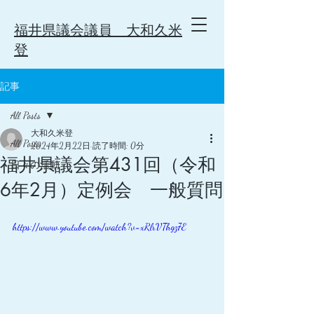
福井県議会議員 大和久米
登
記事
All Posts
大和久米登
All Posts
2024年2月22日
読了時間: 0分
福井県議会第431回（令和
日々の活動
6年2月）定例会 一般質問
https://www.youtube.com/watch?v=xRlrVThgz7E